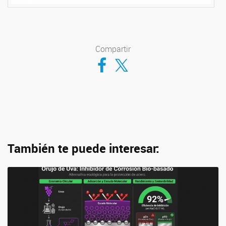
Compartir
Compartir en Facebook
Compartir en Twitter
También te puede interesar: