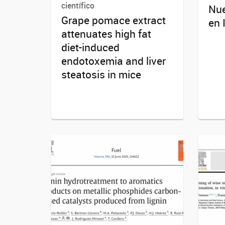
científico
Nue
Grape pomace extract
en
attenuates high fat
diet-induced
endotoxemia and liver
steatosis in mice