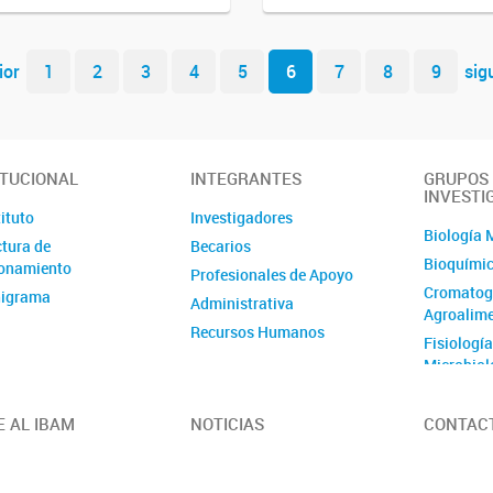
ior
1
2
3
4
5
6
7
8
9
sig
ITUCIONAL
INTEGRANTES
GRUPOS
INVESTI
tituto
Investigadores
Biología 
ctura de
Becarios
Bioquímic
onamiento
Profesionales de Apoyo
Cromatogr
igrama
Administrativa
Agroalim
Recursos Humanos
Fisiología
Microbiol
Genética 
Genómica 
E AL IBAM
NOTICIAS
CONTAC
plantas
Química V