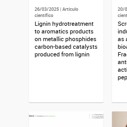
26/03/2025 | Artículo
20/0
científico
cient
Lignin hydrotreatment
Scr
to aromatics products
ind
on metallic phosphides
as 
carbon-based catalysts
bio
produced from lignin
Fra
ant
act
pep