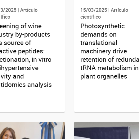
3/2025 | Artículo
15/03/2025 | Artículo
ífico
científico
eening of wine
Photosynthetic
ustry by-products
demands on
a source of
translational
active peptides:
machinery drive
ctionation, in vitro
retention of redund
ihypertensive
tRNA metabolism in
ivity and
plant organelles
tidomics analysis