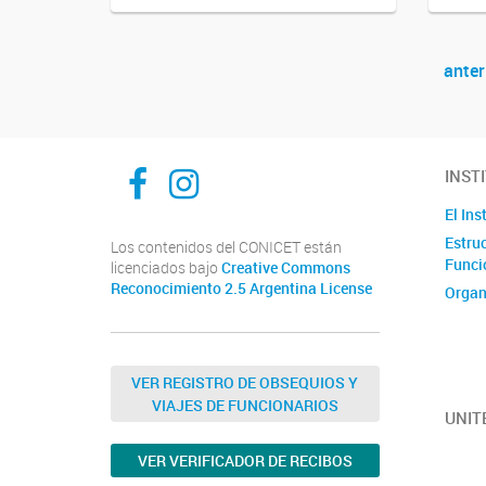
anter
Navegador de artículos
ibam-facebook
ibam-instagram
INST
El Ins
Estru
Los contenidos del CONICET están
Funci
licenciados bajo
Creative Commons
Reconocimiento 2.5 Argentina License
Organ
VER REGISTRO DE OBSEQUIOS Y
VIAJES DE FUNCIONARIOS
UNIT
VER VERIFICADOR DE RECIBOS