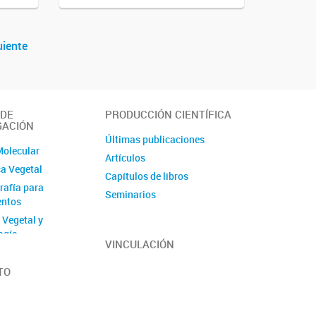
uiente
 DE
PRODUCCIÓN CIENTÍFICA
GACIÓN
Últimas publicaciones
Molecular
Artículos
a Vegetal
Capítulos de libros
afía para
Seminarios
entos
 Vegetal y
ogía
VINCULACIÓN
y Genómica de Vid
Evolutiva de
TO
erde y Sanidad