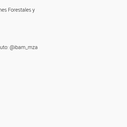
nes Forestales y
tituto: @ibam_mza