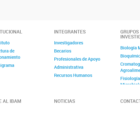
ITUCIONAL
INTEGRANTES
GRUPOS
INVESTI
tituto
Investigadores
Biología 
ctura de
Becarios
Bioquímic
onamiento
Profesionales de Apoyo
Cromatogr
igrama
Administrativa
Agroalim
Recursos Humanos
Fisiología
Microbiol
Genética 
Genómica 
E AL IBAM
NOTICIAS
CONTAC
plantas
Química V
Vegetal