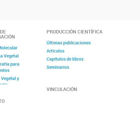
 DE
PRODUCCIÓN CIENTÍFICA
GACIÓN
Últimas publicaciones
Molecular
Artículos
a Vegetal
Capítulos de libros
afía para
Seminarios
entos
 Vegetal y
ogía
VINCULACIÓN
y Genómica de Vid
Evolutiva de
TO
erde y Sanidad