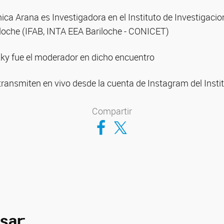
ica Arana es Investigadora en el Instituto de Investigacio
loche (IFAB, INTA EEA Bariloche - CONICET)
tzky fue el moderador en dicho encuentro
transmiten en vivo desde la cuenta de Instagram del Ins
Compartir
Compartir en Facebook
Compartir en Twitter
sar: